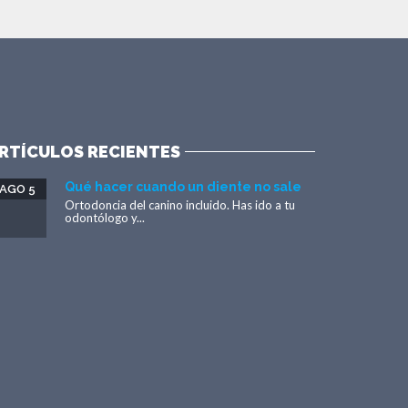
RTÍCULOS RECIENTES
Qué hacer cuando un diente no sale
AGO 5
Ortodoncia del canino incluido. Has ido a tu
odontólogo y...