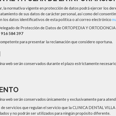
ar, la normativa vigente en protección de datos podrá ejercer los dere
tratamiento de sus datos de carácter personal, así como del consenti
en los datos identificativos de esta política o al correo electrónico
ma
l Delegado de Protección de Datos de ORTOPEDIA Y ORTODONCIA S.L,
) 916 584 397
 competente para presentar la reclamación que considere oportuna.
N
ágina web serán conservados durante el plazo estrictamente necesari
IENTO
ágina web serán conservados únicamente y exclusivamente para atende
ión de servicios que regulan el servicio que la CLINICA DENTAL VIL
dados y no podrán ser utilizados para ningún propósito diferente.